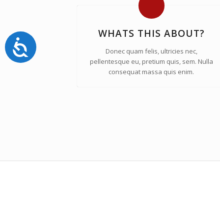
discapacidad
visual
que
WHATS THIS ABOUT?
están
Accesibilidad
usando
Donec quam felis, ultricies nec,
un
pellentesque eu, pretium quis, sem. Nulla
lector
consequat massa quis enim.
de
pantalla;
Presione
Control-
F10
para
abrir
un
menú
de
accesibilidad.