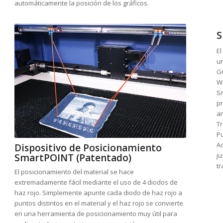
automáticamente la posición de los gráficos.
S
E
un
G
W
S
pr
a
Tr
P
A
Dispositivo de Posicionamiento
ju
SmartPOINT (Patentado)
t
El posicionamiento del material se hace
extremadamente fácil mediante el uso de 4 diodos de
haz rojo. Simplemente apunte cada diodo de haz rojo a
puntos distintos en el material y el haz rojo se convierte
en una herramienta de posicionamiento muy útil para