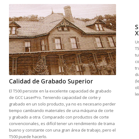
S
X
Un
T5
tu
co
tr
di
Calidad de Grabado Superior
(l
ob
El T500 persiste en la excelente capacidad de grabado
le
de GCC LaserPro. Teniendo capacidad de corte y
grabado en un solo producto, ya no es necesario perder
tiempo cambiando materiales de una máquina de corte
y grabado a otra. Comparado con productos de corte
convencionales, es difícil tener un rendimiento de trama
bueno y constante con una gran área de trabajo, pero el
T500 puede hacerlo.