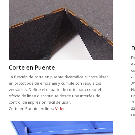
D
D
ex
Corte en Puente
co
au
La función de corte en puente diversifica el corte láser
gr
en prototipos de embalaje y cumple con requisitos
No
versátiles. Define el espacio de corte para crear el
re
efecto de línea discontinua desde una interfaz de
*E
control de impresión fácil de usar.
22
Corte en Puente en línea
Video
c