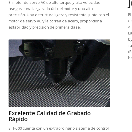
El motor de servo AC de alto torque y alta velocidad
asegura una larga vida útil del motor y una alta
El
precisión. Una estructura ligera y resistente, junto con el
de
motor de servo AC y la correa de acero, proporciona
au
estabilidad y precisión de primera clase.
La
by
fu
(E
ba
Excelente Calidad de Grabado
Rápido
El T-500 cuenta con un extraordinario sistema de control