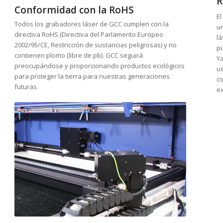
R
Conformidad con la RoHS
El
Todos los grabadores láser de GCC cumplen con la
u
directiva RoHS (Directiva del Parlamento Europeo
lá
2002/95/CE, Restricción de sustancias peligrosas) y no
pu
contienen plomo (libre de pb). GCC seguirá
Y
preocupándose y proporcionando productos ecológicos
u
para proteger la tierra para nuestras generaciones
co
futuras.
e