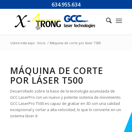
Nota:
634.955.634
este
sitio
web
incluye
un
sistema
Usted está aquí:
Inicio
/
Máquina de corte por láser T500
de
accesibilidad.
MÁQUINA DE CORTE
POR LÁSER
T500
Desarrollado sobre la base de la tecnología acumulada de
GCC LaserPro con un nuevo y potente sistema de movimiento.
GCC LaserPro T500 es capaz de grabar en 3D con una calidad
excepcional y cortar a alta velocidad, lo que lo convierte en un
sistema láser d