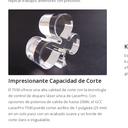
replicar trabajos anteriores con precisión.
K
Es
tr
ef
go
Impresionante Capacidad de Corte
El T500 ofrece una alta calidad de corte con la tecnología
de control de disparo láser única de LaserPro. Con
opciones de potencia de salida de hasta 200W, el GCC
LaserPro T500 puede cortar acrílico de 1 pulgada (25 mm)
en un solo paso con un acabado suave y un borde de
corte claro e inigualable.