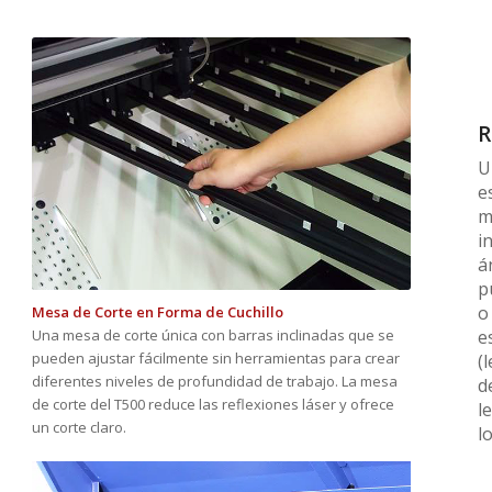
R
U
e
m
i
á
p
o
Mesa de Corte en Forma de Cuchillo
Una mesa de corte única con barras inclinadas que se
e
pueden ajustar fácilmente sin herramientas para crear
(
diferentes niveles de profundidad de trabajo. La mesa
d
de corte del T500 reduce las reflexiones láser y ofrece
l
un corte claro.
l