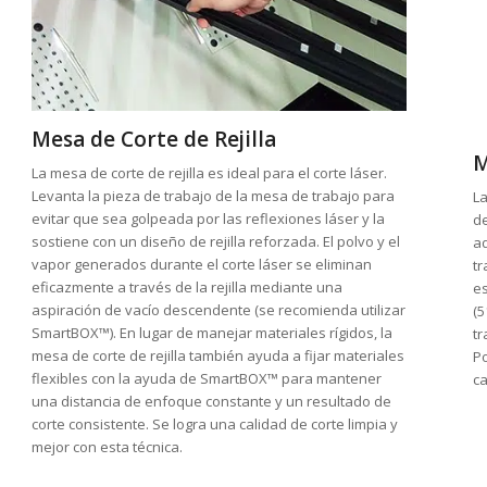
Mesa de Corte de Rejilla
M
La mesa de corte de rejilla es ideal para el corte láser.
Levanta la pieza de trabajo de la mesa de trabajo para
La
evitar que sea golpeada por las reflexiones láser y la
de
sostiene con un diseño de rejilla reforzada. El polvo y el
a
vapor generados durante el corte láser se eliminan
tr
eficazmente a través de la rejilla mediante una
e
aspiración de vacío descendente (se recomienda utilizar
(5
SmartBOX™). En lugar de manejar materiales rígidos, la
tr
mesa de corte de rejilla también ayuda a fijar materiales
Po
flexibles con la ayuda de SmartBOX™ para mantener
ca
una distancia de enfoque constante y un resultado de
corte consistente. Se logra una calidad de corte limpia y
mejor con esta técnica.