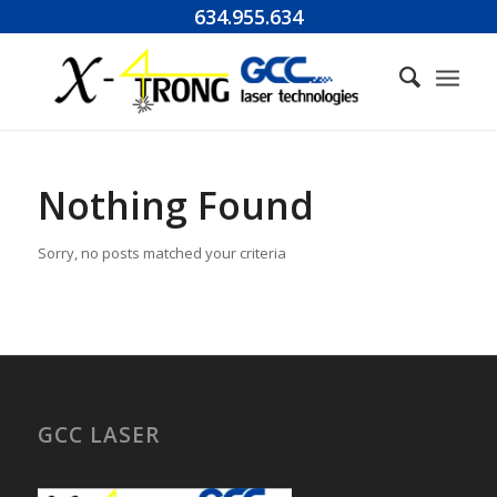
Nota:
634.955.634
este
sitio
web
incluye
un
sistema
de
Nothing Found
accesibilidad.
Sorry, no posts matched your criteria
GCC LASER